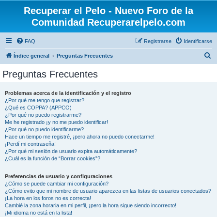
Recuperar el Pelo - Nuevo Foro de la
Comunidad Recuperarelpelo.com
FAQ
Registrarse
Identificarse
B
Índice general
Preguntas Frecuentes
u
Preguntas Frecuentes
s
c
Problemas acerca de la identificación y el registro
¿Por qué me tengo que registrar?
a
¿Qué es COPPA? (APPCO)
r
¿Por qué no puedo registrarme?
Me he registrado ¡y no me puedo identificar!
¿Por qué no puedo identificarme?
Hace un tiempo me registré, ¡pero ahora no puedo conectarme!
¡Perdí mi contraseña!
¿Por qué mi sesión de usuario expira automáticamente?
¿Cuál es la función de “Borrar cookies”?
Preferencias de usuario y configuraciones
¿Cómo se puede cambiar mi configuración?
¿Cómo evito que mi nombre de usuario aparezca en las listas de usuarios conectados?
¡La hora en los foros no es correcta!
Cambié la zona horaria en mi perfil, ¡pero la hora sigue siendo incorrecto!
¡Mi idioma no está en la lista!