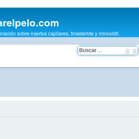
arelpelo.com
ión sobre injertos capilares, finasteride y minoxidil.
Bus