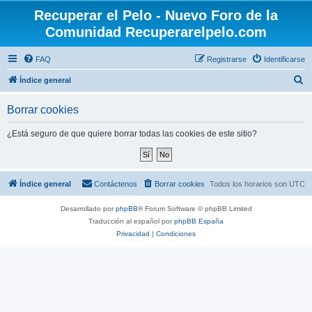
Recuperar el Pelo - Nuevo Foro de la
Comunidad Recuperarelpelo.com
FAQ
Registrarse
Identificarse
B
Índice general
u
Borrar cookies
s
c
¿Está seguro de que quiere borrar todas las cookies de este sitio?
a
r
Índice general
Contáctenos
Borrar cookies
Todos los horarios son
UTC
Desarrollado por
phpBB
® Forum Software © phpBB Limited
Traducción al español por
phpBB España
Privacidad
|
Condiciones