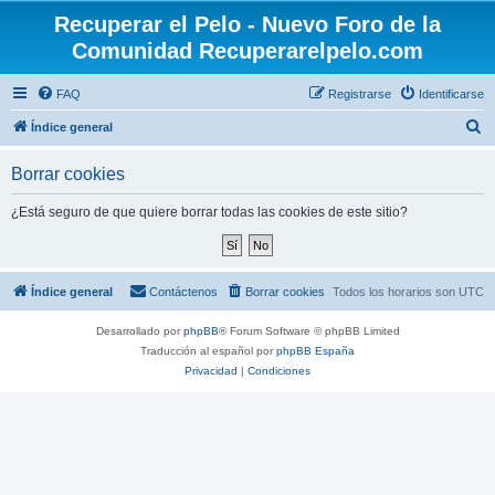
Recuperar el Pelo - Nuevo Foro de la
Comunidad Recuperarelpelo.com
FAQ
Registrarse
Identificarse
B
Índice general
u
Borrar cookies
s
c
¿Está seguro de que quiere borrar todas las cookies de este sitio?
a
r
Índice general
Contáctenos
Borrar cookies
Todos los horarios son
UTC
Desarrollado por
phpBB
® Forum Software © phpBB Limited
Traducción al español por
phpBB España
Privacidad
|
Condiciones