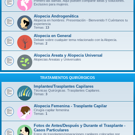
Primero las damas. Aquí pueden compartir ideas y soluciones.
Exclusivo para mujeres.
Alopecia Androgenética
Alopecia en hombres: Presentación - Bienvenido !! Cuéntanos tu
experiencia
Temas:
13
Alopecia en General
Debate sobre cualquier tema relacionado con la Alopecia.
Temas:
2
Alopecia Areata y Alopecia Universal
Alopecias Areatas y Universales
TRATAMIENTOS QUIRÚRGICOS
Implantes/Trasplantes Capilares
Técnicas Quirúrgicas. Trasplantes Capilares.
Temas:
3
Alopecia Femenina - Trasplante Capilar
Cirugía capilar femenina
Temas:
1
Fotos de Antes/Después y Durante el Trasplante -
Casos Particulares
Fotos de trasplantes/reparaciones capilares colocadas por