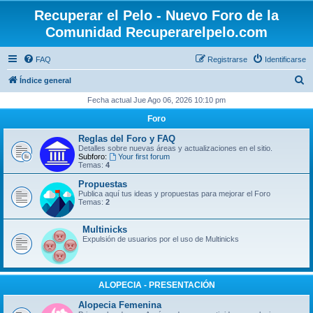
Recuperar el Pelo - Nuevo Foro de la
Comunidad Recuperarelpelo.com
FAQ
Registrarse
Identificarse
B
Índice general
u
Fecha actual Jue Ago 06, 2026 10:10 pm
s
Foro
c
Reglas del Foro y FAQ
a
Detalles sobre nuevas áreas y actualizaciones en el sitio.
Subforo:
Your first forum
r
Temas:
4
Propuestas
Publica aquí tus ideas y propuestas para mejorar el Foro
Temas:
2
Multinicks
Expulsión de usuarios por el uso de Multinicks
ALOPECIA - PRESENTACIÓN
Alopecia Femenina