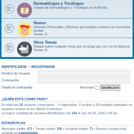
Dermatólogos y Tricólogos
Listado de Dermatólogos y Tricólogos en el Mundo.
Humor
Historias Personales o Bromas que puedan contarse en una mesa
familiar.
Temas:
1
Otros Temas
Debate sobre cualquier tema que no tenga que ver con la Alopecia.
Temas:
5
IDENTIFICARSE
•
REGISTRARSE
Nombre de Usuario:
Contraseña:
Olvidé mi contraseña
Recordar
¿QUIÉN ESTÁ CONECTADO?
En total hay
55
usuarios conectados :: 0 registrados, 0 ocultos y 55 invitados (basados en
usuarios activos en los últimos 5 minutos)
La mayor cantidad de usuarios identificados fue
194
el Jue Jul 30, 2026 3:44 pm
ESTADÍSTICAS
Mensajes totales
472
• Temas totales
166
• Usuarios totales
71
• Nuestro usuario más
reciente es
LewisUseda