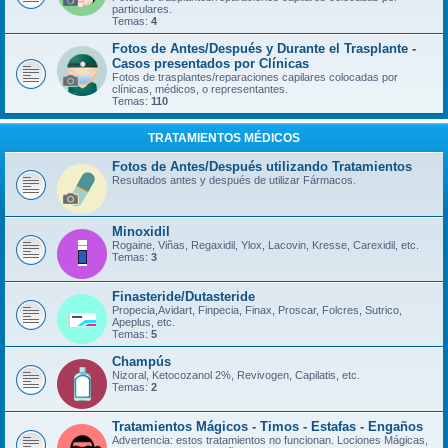
particulares.
Temas:
4
Fotos de Antes/Después y Durante el Trasplante -
Casos presentados por Clínicas
Fotos de trasplantes/reparaciones capilares colocadas por
clínicas, médicos, o representantes.
Temas:
110
TRATAMIENTOS MÉDICOS
Fotos de Antes/Después utilizando Tratamientos
Resultados antes y después de utilizar Fármacos.
Minoxidil
Rogaine, Viñas, Regaxidil, Ylox, Lacovin, Kresse, Carexidil, etc.
Temas:
3
Finasteride/Dutasteride
Propecia,Avidart, Finpecia, Finax, Proscar, Folcres, Sutrico,
Apeplus, etc.
Temas:
5
Champús
Nizoral, Ketocozanol 2%, Revivogen, Capilatis, etc.
Temas:
2
Tratamientos Mágicos - Timos - Estafas - Engaños
Advertencia: estos tratamientos no funcionan. Lociones Mágicas,