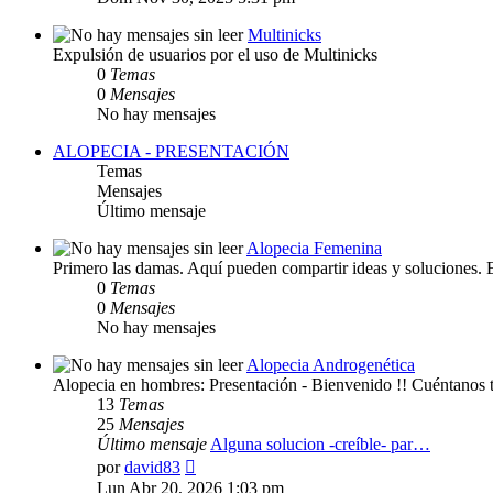
mensaje
Multinicks
Expulsión de usuarios por el uso de Multinicks
0
Temas
0
Mensajes
No hay mensajes
ALOPECIA - PRESENTACIÓN
Temas
Mensajes
Último mensaje
Alopecia Femenina
Primero las damas. Aquí pueden compartir ideas y soluciones. 
0
Temas
0
Mensajes
No hay mensajes
Alopecia Androgenética
Alopecia en hombres: Presentación - Bienvenido !! Cuéntanos t
13
Temas
25
Mensajes
Último mensaje
Alguna solucion -creíble- par…
Ver
por
david83
último
Lun Abr 20, 2026 1:03 pm