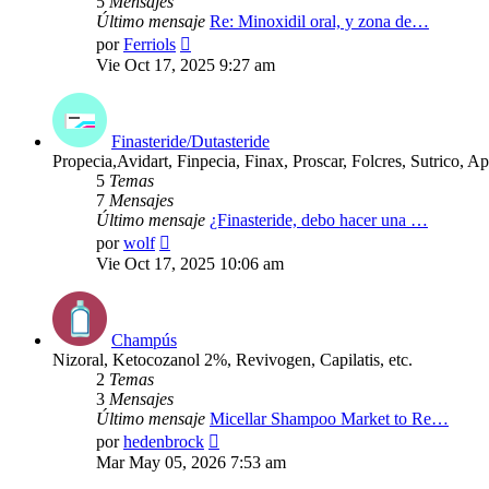
5
Mensajes
Último mensaje
Re: Minoxidil oral, y zona de…
Ver
por
Ferriols
último
Vie Oct 17, 2025 9:27 am
mensaje
Finasteride/Dutasteride
Propecia,Avidart, Finpecia, Finax, Proscar, Folcres, Sutrico, Ap
5
Temas
7
Mensajes
Último mensaje
¿Finasteride, debo hacer una …
Ver
por
wolf
último
Vie Oct 17, 2025 10:06 am
mensaje
Champús
Nizoral, Ketocozanol 2%, Revivogen, Capilatis, etc.
2
Temas
3
Mensajes
Último mensaje
Micellar Shampoo Market to Re…
Ver
por
hedenbrock
último
Mar May 05, 2026 7:53 am
mensaje