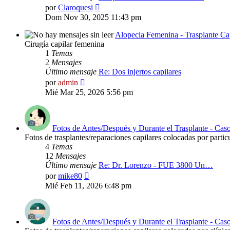
Ver
por
Claroquesi
último
Dom Nov 30, 2025 11:43 pm
mensaje
Alopecia Femenina - Trasplante Ca
Cirugía capilar femenina
1
Temas
2
Mensajes
Último mensaje
Re: Dos injertos capilares
Ver
por
admin
último
Mié Mar 25, 2026 5:56 pm
mensaje
Fotos de Antes/Después y Durante el Trasplante - Caso
Fotos de trasplantes/reparaciones capilares colocadas por partic
4
Temas
12
Mensajes
Último mensaje
Re: Dr. Lorenzo - FUE 3800 Un…
Ver
por
mike80
último
Mié Feb 11, 2026 6:48 pm
mensaje
Fotos de Antes/Después y Durante el Trasplante - Caso