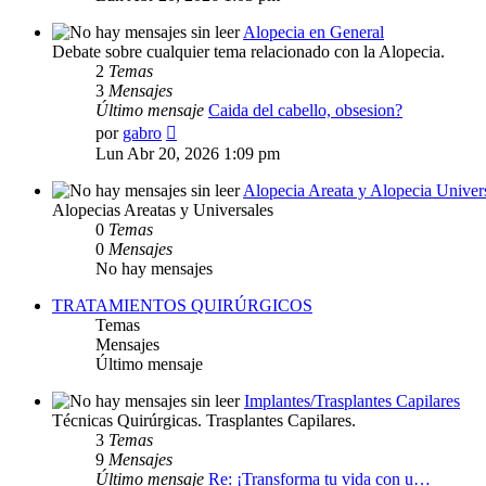
mensaje
Alopecia en General
Debate sobre cualquier tema relacionado con la Alopecia.
2
Temas
3
Mensajes
Último mensaje
Caida del cabello, obsesion?
Ver
por
gabro
último
Lun Abr 20, 2026 1:09 pm
mensaje
Alopecia Areata y Alopecia Univer
Alopecias Areatas y Universales
0
Temas
0
Mensajes
No hay mensajes
TRATAMIENTOS QUIRÚRGICOS
Temas
Mensajes
Último mensaje
Implantes/Trasplantes Capilares
Técnicas Quirúrgicas. Trasplantes Capilares.
3
Temas
9
Mensajes
Último mensaje
Re: ¡Transforma tu vida con u…