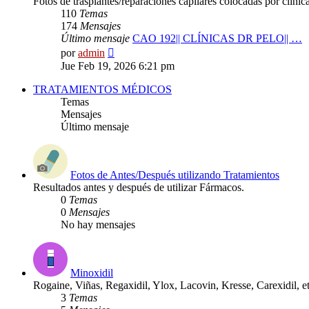
Fotos de trasplantes/reparaciones capilares colocadas por clínic
110
Temas
174
Mensajes
Último mensaje
CAO 192|| CLÍNICAS DR PELO|| …
Ver
por
admin
último
Jue Feb 19, 2026 6:21 pm
mensaje
TRATAMIENTOS MÉDICOS
Temas
Mensajes
Último mensaje
Fotos de Antes/Después utilizando Tratamientos
Resultados antes y después de utilizar Fármacos.
0
Temas
0
Mensajes
No hay mensajes
Minoxidil
Rogaine, Viñas, Regaxidil, Ylox, Lacovin, Kresse, Carexidil, et
3
Temas