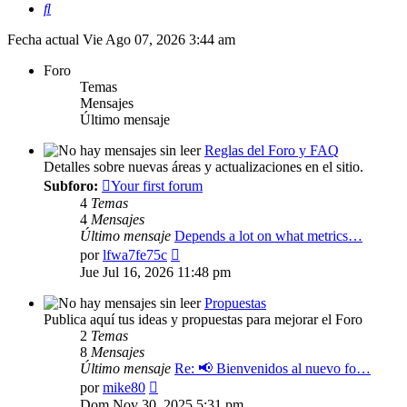
Buscar
Fecha actual Vie Ago 07, 2026 3:44 am
Foro
Temas
Mensajes
Último mensaje
Reglas del Foro y FAQ
Detalles sobre nuevas áreas y actualizaciones en el sitio.
Subforo:
Your first forum
4
Temas
4
Mensajes
Último mensaje
Depends a lot on what metrics…
Ver
por
lfwa7fe75c
último
Jue Jul 16, 2026 11:48 pm
mensaje
Propuestas
Publica aquí tus ideas y propuestas para mejorar el Foro
2
Temas
8
Mensajes
Último mensaje
Re: 📢 Bienvenidos al nuevo fo…
Ver
por
mike80
último
Dom Nov 30, 2025 5:31 pm