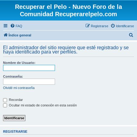
Recuperar el Pelo - Nuevo Foro de la
Comunidad Recuperarelpelo.com
FAQ
Registrarse
Identificarse
B
Índice general
u
El administrador del sitio requiere que esté registrado y se
s
haya identificado para ver perfiles.
c
Nombre de Usuario:
a
r
Contraseña:
Olvidé mi contraseña
Recordar
Ocultar mi estado de conexión en esta sesión
REGISTRARSE