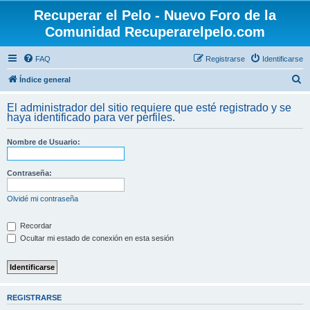
Recuperar el Pelo - Nuevo Foro de la
Comunidad Recuperarelpelo.com
FAQ
Registrarse
Identificarse
B
Índice general
u
El administrador del sitio requiere que esté registrado y se
s
haya identificado para ver perfiles.
c
Nombre de Usuario:
a
r
Contraseña:
Olvidé mi contraseña
Recordar
Ocultar mi estado de conexión en esta sesión
REGISTRARSE