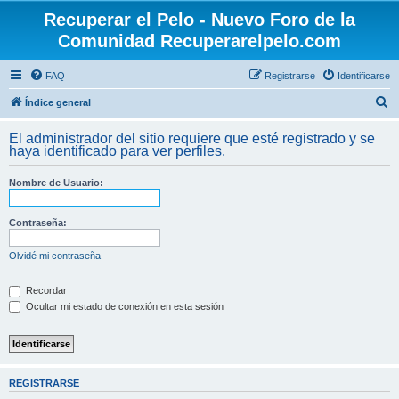
Recuperar el Pelo - Nuevo Foro de la
Comunidad Recuperarelpelo.com
FAQ
Registrarse
Identificarse
B
Índice general
u
El administrador del sitio requiere que esté registrado y se
s
haya identificado para ver perfiles.
c
Nombre de Usuario:
a
r
Contraseña:
Olvidé mi contraseña
Recordar
Ocultar mi estado de conexión en esta sesión
REGISTRARSE