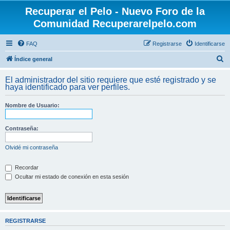
Recuperar el Pelo - Nuevo Foro de la
Comunidad Recuperarelpelo.com
FAQ
Registrarse
Identificarse
B
Índice general
u
El administrador del sitio requiere que esté registrado y se
s
haya identificado para ver perfiles.
c
Nombre de Usuario:
a
r
Contraseña:
Olvidé mi contraseña
Recordar
Ocultar mi estado de conexión en esta sesión
REGISTRARSE