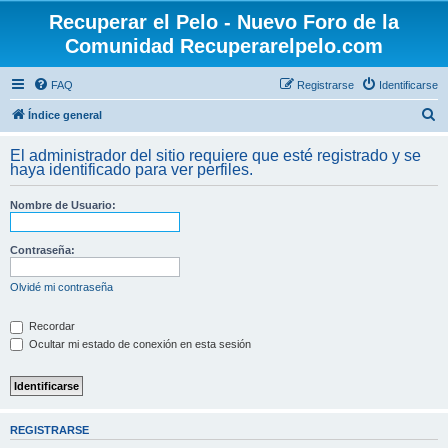
Recuperar el Pelo - Nuevo Foro de la
Comunidad Recuperarelpelo.com
FAQ
Registrarse
Identificarse
B
Índice general
u
El administrador del sitio requiere que esté registrado y se
s
haya identificado para ver perfiles.
c
Nombre de Usuario:
a
r
Contraseña:
Olvidé mi contraseña
Recordar
Ocultar mi estado de conexión en esta sesión
REGISTRARSE