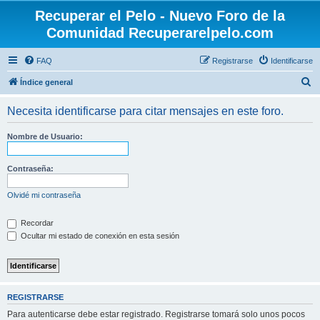
Recuperar el Pelo - Nuevo Foro de la
Comunidad Recuperarelpelo.com
FAQ
Registrarse
Identificarse
B
Índice general
u
Necesita identificarse para citar mensajes en este foro.
s
c
Nombre de Usuario:
a
r
Contraseña:
Olvidé mi contraseña
Recordar
Ocultar mi estado de conexión en esta sesión
REGISTRARSE
Para autenticarse debe estar registrado. Registrarse tomará solo unos pocos