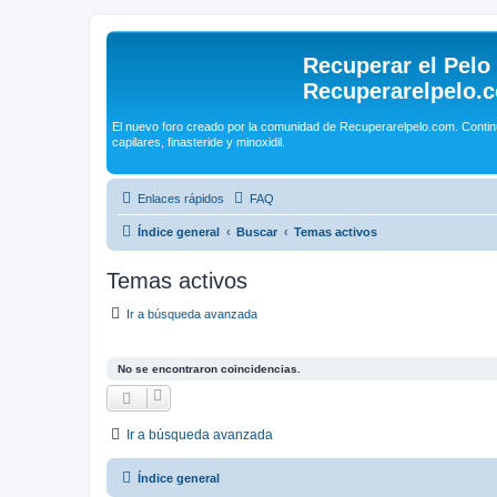
Recuperar el Pelo
Recuperarelpelo.
El nuevo foro creado por la comunidad de Recuperarelpelo.com. Contin
capilares, finasteride y minoxidil.
Enlaces rápidos
FAQ
Índice general
Buscar
Temas activos
Temas activos
Ir a búsqueda avanzada
No se encontraron coincidencias.
Ir a búsqueda avanzada
Índice general