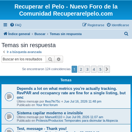
Recuperar el Pelo - Nuevo Foro de la
Comunidad Recuperarelpelo.com
FAQ
Registrarse
Identificarse
B
Índice general
Buscar
Temas sin respuesta
u
Temas sin respuesta
s
Ir a búsqueda avanzada
c
Buscar
Búsqueda avanzada
a
1
2
3
4
5
Siguiente
Se encontraron 124 coincidencias
r
Temas
Depends a lot on what metrics you're actually tracking.
RevPAR and occupancy rate are fine for a single listing, but
onc
Último mensaje por
lfwa7fe75c
«
Jue Jul 16, 2026 11:48 pm
Publicado en
Your first forum
Sistema capilar moderno e invisible
Último mensaje por
Manuel0110
«
Jue Jul 09, 2026 11:07 am
Publicado en
Prótesis/Productos Temporales para disimular la Alopecia
Test, message - Thank you!