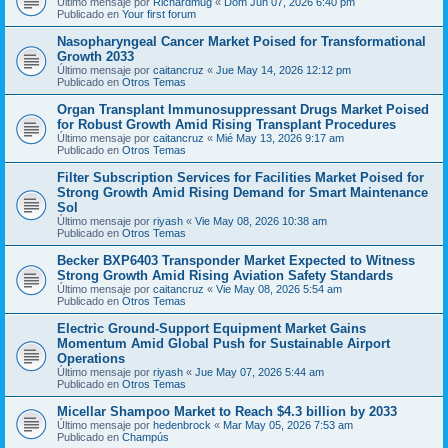
Último mensaje por
Richardmug
«
Dom Jun 07, 2026 6:40 pm
Publicado en
Your first forum
Nasopharyngeal Cancer Market Poised for Transformational
Growth 2033
Último mensaje por
caitancruz
«
Jue May 14, 2026 12:12 pm
Publicado en
Otros Temas
Organ Transplant Immunosuppressant Drugs Market Poised
for Robust Growth Amid Rising Transplant Procedures
Último mensaje por
caitancruz
«
Mié May 13, 2026 9:17 am
Publicado en
Otros Temas
Filter Subscription Services for Facilities Market Poised for
Strong Growth Amid Rising Demand for Smart Maintenance
Sol
Último mensaje por
riyash
«
Vie May 08, 2026 10:38 am
Publicado en
Otros Temas
Becker BXP6403 Transponder Market Expected to Witness
Strong Growth Amid Rising Aviation Safety Standards
Último mensaje por
caitancruz
«
Vie May 08, 2026 5:54 am
Publicado en
Otros Temas
Electric Ground-Support Equipment Market Gains
Momentum Amid Global Push for Sustainable Airport
Operations
Último mensaje por
riyash
«
Jue May 07, 2026 5:44 am
Publicado en
Otros Temas
Micellar Shampoo Market to Reach $4.3 billion by 2033
Último mensaje por
hedenbrock
«
Mar May 05, 2026 7:53 am
Publicado en
Champús