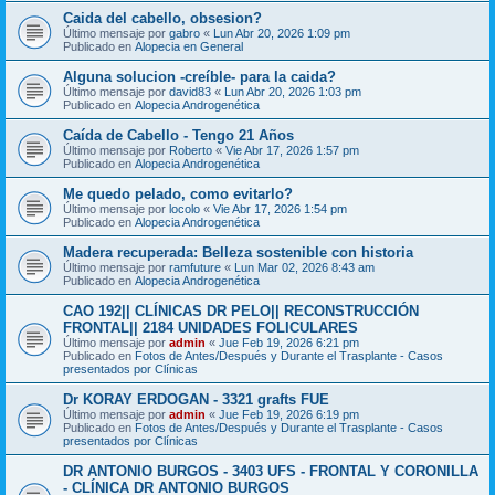
Caida del cabello, obsesion?
Último mensaje por
gabro
«
Lun Abr 20, 2026 1:09 pm
Publicado en
Alopecia en General
Alguna solucion -creíble- para la caida?
Último mensaje por
david83
«
Lun Abr 20, 2026 1:03 pm
Publicado en
Alopecia Androgenética
Caída de Cabello - Tengo 21 Años
Último mensaje por
Roberto
«
Vie Abr 17, 2026 1:57 pm
Publicado en
Alopecia Androgenética
Me quedo pelado, como evitarlo?
Último mensaje por
locolo
«
Vie Abr 17, 2026 1:54 pm
Publicado en
Alopecia Androgenética
Madera recuperada: Belleza sostenible con historia
Último mensaje por
ramfuture
«
Lun Mar 02, 2026 8:43 am
Publicado en
Alopecia Androgenética
CAO 192|| CLÍNICAS DR PELO|| RECONSTRUCCIÓN
FRONTAL|| 2184 UNIDADES FOLICULARES
Último mensaje por
admin
«
Jue Feb 19, 2026 6:21 pm
Publicado en
Fotos de Antes/Después y Durante el Trasplante - Casos
presentados por Clínicas
Dr KORAY ERDOGAN - 3321 grafts FUE
Último mensaje por
admin
«
Jue Feb 19, 2026 6:19 pm
Publicado en
Fotos de Antes/Después y Durante el Trasplante - Casos
presentados por Clínicas
DR ANTONIO BURGOS - 3403 UFS - FRONTAL Y CORONILLA
- CLÍNICA DR ANTONIO BURGOS