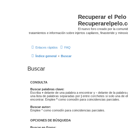
Recuperar el Pelo
Recuperarelpelo.
El nuevo foro creado por la comun
tratamientos e información sobre injertos capilares, finasteride y minoxidi
Enlaces rápidos
FAQ
Índice general
Buscar
Buscar
CONSULTA
Buscar palabras clave:
Escriba
+
delante de una palabra a encontrar y
-
delante de la palabra 
una lista de palabras separadas por
|
entre corchetes si solo una de el
encontrar. Emplee
*
como comodín para coincidencias parciales.
Buscar autor:
Emplee * como comodín para coincidencias parciales.
OPCIONES DE BÚSQUEDA
Buscar en Foros: