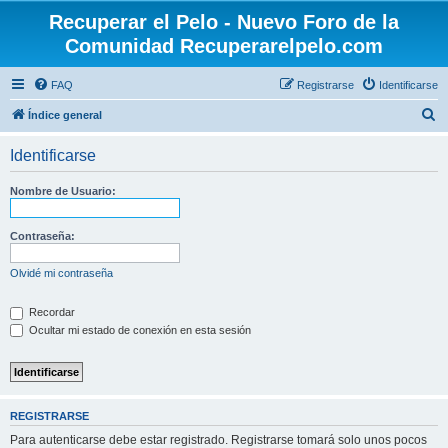
Recuperar el Pelo - Nuevo Foro de la
Comunidad Recuperarelpelo.com
FAQ
Registrarse
Identificarse
B
Índice general
u
Identificarse
s
c
Nombre de Usuario:
a
r
Contraseña:
Olvidé mi contraseña
Recordar
Ocultar mi estado de conexión en esta sesión
REGISTRARSE
Para autenticarse debe estar registrado. Registrarse tomará solo unos pocos