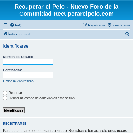
Recuperar el Pelo - Nuevo Foro de la
Comunidad Recuperarelpelo.com
FAQ
Registrarse
Identificarse
B
Índice general
u
Identificarse
s
c
Nombre de Usuario:
a
r
Contraseña:
Olvidé mi contraseña
Recordar
Ocultar mi estado de conexión en esta sesión
REGISTRARSE
Para autenticarse debe estar registrado. Registrarse tomará solo unos pocos