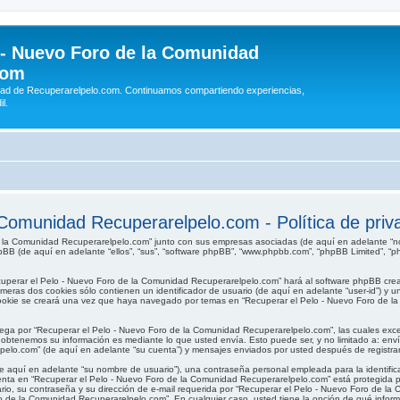
 - Nuevo Foro de la Comunidad
com
idad de Recuperarelpelo.com. Continuamos compartiendo experiencias,
l.
Comunidad Recuperarelpelo.com - Política de priv
e la Comunidad Recuperarelpelo.com” junto con sus empresas asociadas (de aquí en adelante “noso
pBB (de aquí en adelante “ellos”, “sus”, “software phpBB”, “www.phpbb.com”, “phpBB Limited”, “
cuperar el Pelo - Nuevo Foro de la Comunidad Recuperarelpelo.com” hará al software phpBB cre
ras dos cookies sólo contienen un identificador de usuario (de aquí en adelante “user-id”) y un
ookie se creará una vez que haya navegado por temas en “Recuperar el Pelo - Nuevo Foro de la
ga por “Recuperar el Pelo - Nuevo Foro de la Comunidad Recuperarelpelo.com”, las cuales exce
obtenemos su información es mediante lo que usted envía. Esto puede ser, y no limitado a: env
pelo.com” (de aquí en adelante “su cuenta”) y mensajes enviados por usted después de registrars
 aquí en adelante “su nombre de usuario”), una contraseña personal empleada para la identifica
uenta en “Recuperar el Pelo - Nuevo Foro de la Comunidad Recuperarelpelo.com” está protegida po
io, su contraseña y su dirección de e-mail requerida por “Recuperar el Pelo - Nuevo Foro de la
Foro de la Comunidad Recuperarelpelo.com”. En cualquier caso, usted tiene la opción de qué inf