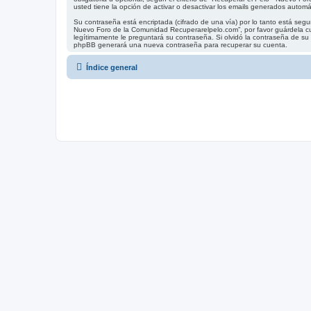
usted tiene la opción de activar o desactivar los emails generados autom
Su contraseña está encriptada (cifrado de una vía) por lo tanto está se
Nuevo Foro de la Comunidad Recuperarelpelo.com”, por favor guárdela cu
legítimamente le preguntará su contraseña. Si olvidó la contraseña de su c
phpBB generará una nueva contraseña para recuperar su cuenta.
Índice general