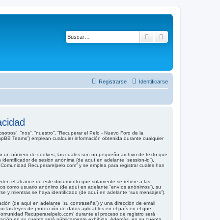
Buscar
Búsqueda avanza
Registrarse
Identificarse
acidad
tros”, “nos”, “nuestro”, “Recuperar el Pelo - Nuevo Foro de la
phpBB Teams”) emplean cualquier información obtenida durante cualquier
ar un número de cookies, las cuales son un pequeño archivo de texto que
 identificador de sesión anónima (de aquí en adelante “session-id”),
 Comunidad Recuperarelpelo.com” y se emplea para registrar cuales han
den el alcance de este documento que solamente se refiere a las
íos como usuario anónimo (de aquí en adelante “envíos anónimos”), su
e y mientras se haya identificado (de aquí en adelante “sus mensajes”).
ción (de aquí en adelante “su contraseña”) y una dirección de email
r las leyes de protección de datos aplicables en el país en el que
 Comunidad Recuperarelpelo.com” durante el proceso de registro será
ormación en su cuenta será públicamente exhibida. Además, en su cuenta,