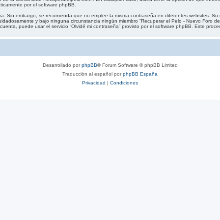
áticamente por el software phpBB.
gura. Sin embargo, se recomienda que no emplee la misma contraseña en diferentes websites. Su 
idadosamente y bajo ninguna circunstancia ningún miembro “Recuperar el Pelo - Nuevo Foro de
uenta, puede usar el servicio “Olvidé mi contraseña” provisto por el software phpBB. Este proceso
Desarrollado por
phpBB
® Forum Software © phpBB Limited
Traducción al español por
phpBB España
Privacidad
|
Condiciones