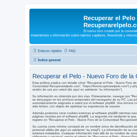
Recuperar el Pelo
Recuperarelpelo.
El nuevo foro creado por la comun
tratamientos e información sobre injertos capilares, finasteride y minoxidi
Enlaces rápidos
FAQ
Índice general
Recuperar el Pelo - Nuevo Foro de la 
Esta política explica con detalle cómo “Recuperar el Pelo - Nuevo Foro d
Comunidad Recuperarelpelo.com”, “https://fororecuperarelpelo.com”) y ph
sesión de uso por usted (de aquí en adelante “su información”).
Su información es obtenida por dos vías. Primeramente, navegar por “Re
se descargan en los archivos temporales del navegador de su PC. Las prime
automáticamente asignada a usted por el software phpBB. Una tercera c
sido leídos, con objeto de optimizar su experiencia de usuario.
Además podemos crear cookies externas al software phpBB mientras nave
páginas creadas por el software phpBB. La segunda vía mediante la que 
registro en “Recuperar el Pelo - Nuevo Foro de la Comunidad Recuperarel
Su cuenta como mínimo constará de un nombre único de identificación (de
personal válida (de aquí en adelante “su email”). La información de su c
estamos instalados. Cualquier información más allá de su nombre de usuar
obligatoria u opcional, según el criterio de “Recuperar el Pelo - Nuevo 