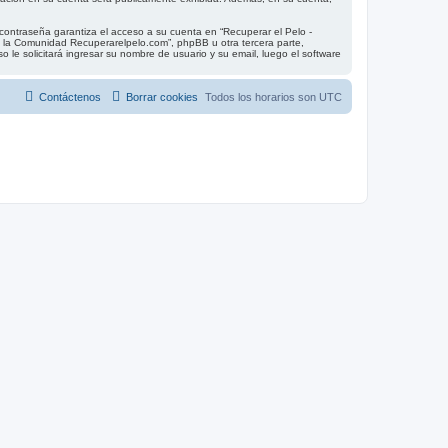
contraseña garantiza el acceso a su cuenta en “Recuperar el Pelo -
 la Comunidad Recuperarelpelo.com”, phpBB u otra tercera parte,
 le solicitará ingresar su nombre de usuario y su email, luego el software
Contáctenos
Borrar cookies
Todos los horarios son
UTC