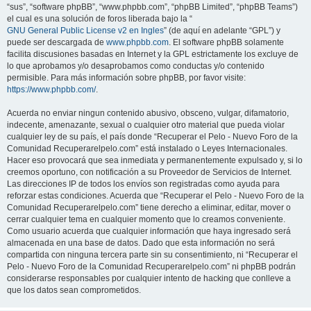
“sus”, “software phpBB”, “www.phpbb.com”, “phpBB Limited”, “phpBB Teams”)
el cual es una solución de foros liberada bajo la “
GNU General Public License v2 en Ingles
” (de aquí en adelante “GPL”) y
puede ser descargada de
www.phpbb.com
. El software phpBB solamente
facilita discusiones basadas en Internet y la GPL estrictamente los excluye de
lo que aprobamos y/o desaprobamos como conductas y/o contenido
permisible. Para más información sobre phpBB, por favor visite:
https://www.phpbb.com/
.
Acuerda no enviar ningun contenido abusivo, obsceno, vulgar, difamatorio,
indecente, amenazante, sexual o cualquier otro material que pueda violar
cualquier ley de su país, el país donde “Recuperar el Pelo - Nuevo Foro de la
Comunidad Recuperarelpelo.com” está instalado o Leyes Internacionales.
Hacer eso provocará que sea inmediata y permanentemente expulsado y, si lo
creemos oportuno, con notificación a su Proveedor de Servicios de Internet.
Las direcciones IP de todos los envíos son registradas como ayuda para
reforzar estas condiciones. Acuerda que “Recuperar el Pelo - Nuevo Foro de la
Comunidad Recuperarelpelo.com” tiene derecho a eliminar, editar, mover o
cerrar cualquier tema en cualquier momento que lo creamos conveniente.
Como usuario acuerda que cualquier información que haya ingresado será
almacenada en una base de datos. Dado que esta información no será
compartida con ninguna tercera parte sin su consentimiento, ni “Recuperar el
Pelo - Nuevo Foro de la Comunidad Recuperarelpelo.com” ni phpBB podrán
considerarse responsables por cualquier intento de hacking que conlleve a
que los datos sean comprometidos.