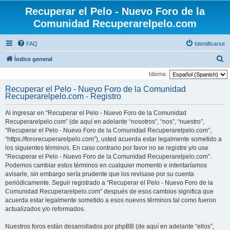
Recuperar el Pelo - Nuevo Foro de la
Comunidad Recuperarelpelo.com
FAQ
Identificarse
B
Índice general
u
Idioma:
s
Recuperar el Pelo - Nuevo Foro de la Comunidad
Recuperarelpelo.com - Registro
c
a
Al ingresar en “Recuperar el Pelo - Nuevo Foro de la Comunidad
r
Recuperarelpelo.com” (de aquí en adelante “nosotros”, “nos”, “nuestro”,
“Recuperar el Pelo - Nuevo Foro de la Comunidad Recuperarelpelo.com”,
“https://fororecuperarelpelo.com”), usted acuerda estar legalmente sometido a
los siguientes términos. En caso contrario por favor no se registre y/o use
“Recuperar el Pelo - Nuevo Foro de la Comunidad Recuperarelpelo.com”.
Podemos cambiar estos términos en cualquier momento e intentaríamos
avisarle, sin embargo sería prudente que los revisase por su cuenta
periódicamente. Seguir registrado a “Recuperar el Pelo - Nuevo Foro de la
Comunidad Recuperarelpelo.com” después de esos cambios significa que
acuerda estar legalmente sometido a esos nuevos términos tal como fueron
actualizados y/o reformados.
Nuestros foros están desarrollados por phpBB (de aquí en adelante “ellos”,