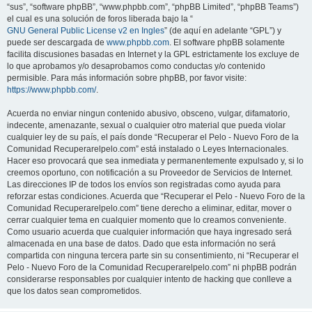
“sus”, “software phpBB”, “www.phpbb.com”, “phpBB Limited”, “phpBB Teams”)
el cual es una solución de foros liberada bajo la “
GNU General Public License v2 en Ingles
” (de aquí en adelante “GPL”) y
puede ser descargada de
www.phpbb.com
. El software phpBB solamente
facilita discusiones basadas en Internet y la GPL estrictamente los excluye de
lo que aprobamos y/o desaprobamos como conductas y/o contenido
permisible. Para más información sobre phpBB, por favor visite:
https://www.phpbb.com/
.
Acuerda no enviar ningun contenido abusivo, obsceno, vulgar, difamatorio,
indecente, amenazante, sexual o cualquier otro material que pueda violar
cualquier ley de su país, el país donde “Recuperar el Pelo - Nuevo Foro de la
Comunidad Recuperarelpelo.com” está instalado o Leyes Internacionales.
Hacer eso provocará que sea inmediata y permanentemente expulsado y, si lo
creemos oportuno, con notificación a su Proveedor de Servicios de Internet.
Las direcciones IP de todos los envíos son registradas como ayuda para
reforzar estas condiciones. Acuerda que “Recuperar el Pelo - Nuevo Foro de la
Comunidad Recuperarelpelo.com” tiene derecho a eliminar, editar, mover o
cerrar cualquier tema en cualquier momento que lo creamos conveniente.
Como usuario acuerda que cualquier información que haya ingresado será
almacenada en una base de datos. Dado que esta información no será
compartida con ninguna tercera parte sin su consentimiento, ni “Recuperar el
Pelo - Nuevo Foro de la Comunidad Recuperarelpelo.com” ni phpBB podrán
considerarse responsables por cualquier intento de hacking que conlleve a
que los datos sean comprometidos.