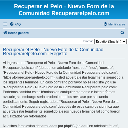
Recuperar el Pelo - Nuevo Foro de la
Comunidad Recuperarelpelo.com
FAQ
Identificarse
B
Índice general
u
Idioma:
s
Recuperar el Pelo - Nuevo Foro de la Comunidad
Recuperarelpelo.com - Registro
c
a
Al ingresar en “Recuperar el Pelo - Nuevo Foro de la Comunidad
r
Recuperarelpelo.com” (de aquí en adelante “nosotros”, “nos”, “nuestro”,
“Recuperar el Pelo - Nuevo Foro de la Comunidad Recuperarelpelo.com”,
“https://fororecuperarelpelo.com”), usted acuerda estar legalmente sometido a
los siguientes términos. En caso contrario por favor no se registre y/o use
“Recuperar el Pelo - Nuevo Foro de la Comunidad Recuperarelpelo.com”.
Podemos cambiar estos términos en cualquier momento e intentaríamos
avisarle, sin embargo sería prudente que los revisase por su cuenta
periódicamente. Seguir registrado a “Recuperar el Pelo - Nuevo Foro de la
Comunidad Recuperarelpelo.com” después de esos cambios significa que
acuerda estar legalmente sometido a esos nuevos términos tal como fueron
actualizados y/o reformados.
Nuestros foros están desarrollados por phpBB (de aquí en adelante “ellos”,