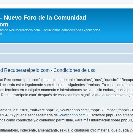
 - Nuevo Foro de la Comunidad
com
idad de Recuperarelpelo.com. Continuamos compartiendo experiencias,
l.
ad Recuperarelpelo.com - Condiciones de uso
ad Recuperarelpelo.com” (de aquí en adelante “nosotros”, “nos”, “nuestro”, “Recu
d acuerda estar legalmente sometido a los siguientes términos. En caso contrario p
 términos en cualquier momento e intentaríamos avisarle, sin embargo sería prud
d Recuperarelpelo.com” después de esos cambios significa que acuerda estar lega
nte “ellos”, “sus”, “software phpBB”, “www.phpbb.com”, “phpBB Limited”, “phpBB Te
te “GPL”) y puede ser descargada de
www.phpbb.com
. El software phpBB solamente
os como conductas y/o contenido permisible. Para más información sobre phpBB, p
ifamatorio, indecente, amenazante, sexual o cualquier otro material que pueda vio