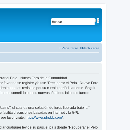
B
B
ú
u
s
s
q
c
u
a
e
r
d
a
a
Registrarse
Identificarse
v
a
n
z
a
d
a
perar el Pelo - Nuevo Foro de la Comunidad
or favor no se registre y/o use “Recuperar el Pelo - Nuevo Foro
ente que los revisase por su cuenta periódicamente. Seguir
lmente sometido a esos nuevos términos tal como fueron
ams”) el cual es una solución de foros liberada bajo la “
 facilita discusiones basadas en Internet y la GPL
or favor visite:
https://www.phpbb.com/
.
lar cualquier ley de su país, el país donde “Recuperar el Pelo