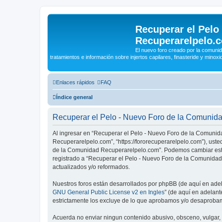
Recuperar el Pelo
Recuperarelpelo.
El nuevo foro creado por la comun
tratamientos e información sobre injertos capilares, finasteride y minoxidi
Enlaces rápidos
FAQ
Índice general
Recuperar el Pelo - Nuevo Foro de la Comunid
Al ingresar en “Recuperar el Pelo - Nuevo Foro de la Comunid
Recuperarelpelo.com”, “https://fororecuperarelpelo.com”), uste
de la Comunidad Recuperarelpelo.com”. Podemos cambiar estos
registrado a “Recuperar el Pelo - Nuevo Foro de la Comunida
actualizados y/o reformados.
Nuestros foros están desarrollados por phpBB (de aquí en adela
GNU General Public License v2 en Ingles
” (de aquí en adelan
estrictamente los excluye de lo que aprobamos y/o desaprobam
Acuerda no enviar ningun contenido abusivo, obsceno, vulgar, d