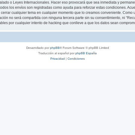
lado o Leyes Internacionales. Hacer eso provocará que sea inmediata y permanent
e todos los envíos son registradas como ayuda para reforzar estas condiciones. A
 o cerrar cualquier tema en cualquier momento que lo creamos conveniente. Como 
ión no será compartida con ninguna tercera parte sin su consentimiento, ni “Rec
les por cualquier intento de hacking que conlleve a que los datos sean comprom
Desarrollado por
phpBB
® Forum Software © phpBB Limited
Traducción al español por
phpBB España
Privacidad
|
Condiciones