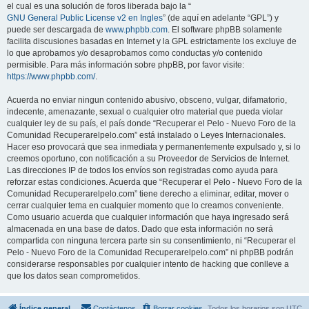
el cual es una solución de foros liberada bajo la “
GNU General Public License v2 en Ingles
” (de aquí en adelante “GPL”) y
puede ser descargada de
www.phpbb.com
. El software phpBB solamente
facilita discusiones basadas en Internet y la GPL estrictamente los excluye de
lo que aprobamos y/o desaprobamos como conductas y/o contenido
permisible. Para más información sobre phpBB, por favor visite:
https://www.phpbb.com/
.
Acuerda no enviar ningun contenido abusivo, obsceno, vulgar, difamatorio,
indecente, amenazante, sexual o cualquier otro material que pueda violar
cualquier ley de su país, el país donde “Recuperar el Pelo - Nuevo Foro de la
Comunidad Recuperarelpelo.com” está instalado o Leyes Internacionales.
Hacer eso provocará que sea inmediata y permanentemente expulsado y, si lo
creemos oportuno, con notificación a su Proveedor de Servicios de Internet.
Las direcciones IP de todos los envíos son registradas como ayuda para
reforzar estas condiciones. Acuerda que “Recuperar el Pelo - Nuevo Foro de la
Comunidad Recuperarelpelo.com” tiene derecho a eliminar, editar, mover o
cerrar cualquier tema en cualquier momento que lo creamos conveniente.
Como usuario acuerda que cualquier información que haya ingresado será
almacenada en una base de datos. Dado que esta información no será
compartida con ninguna tercera parte sin su consentimiento, ni “Recuperar el
Pelo - Nuevo Foro de la Comunidad Recuperarelpelo.com” ni phpBB podrán
considerarse responsables por cualquier intento de hacking que conlleve a
que los datos sean comprometidos.
Índice general
Contáctenos
Borrar cookies
Todos los horarios son
UTC