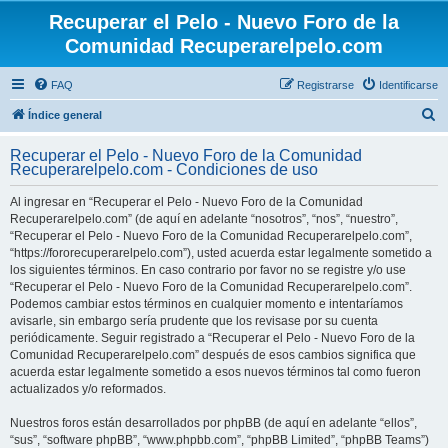
Recuperar el Pelo - Nuevo Foro de la
Comunidad Recuperarelpelo.com
FAQ
Registrarse
Identificarse
B
Índice general
u
Recuperar el Pelo - Nuevo Foro de la Comunidad
s
Recuperarelpelo.com - Condiciones de uso
c
Al ingresar en “Recuperar el Pelo - Nuevo Foro de la Comunidad
a
Recuperarelpelo.com” (de aquí en adelante “nosotros”, “nos”, “nuestro”,
r
“Recuperar el Pelo - Nuevo Foro de la Comunidad Recuperarelpelo.com”,
“https://fororecuperarelpelo.com”), usted acuerda estar legalmente sometido a
los siguientes términos. En caso contrario por favor no se registre y/o use
“Recuperar el Pelo - Nuevo Foro de la Comunidad Recuperarelpelo.com”.
Podemos cambiar estos términos en cualquier momento e intentaríamos
avisarle, sin embargo sería prudente que los revisase por su cuenta
periódicamente. Seguir registrado a “Recuperar el Pelo - Nuevo Foro de la
Comunidad Recuperarelpelo.com” después de esos cambios significa que
acuerda estar legalmente sometido a esos nuevos términos tal como fueron
actualizados y/o reformados.
Nuestros foros están desarrollados por phpBB (de aquí en adelante “ellos”,
“sus”, “software phpBB”, “www.phpbb.com”, “phpBB Limited”, “phpBB Teams”)