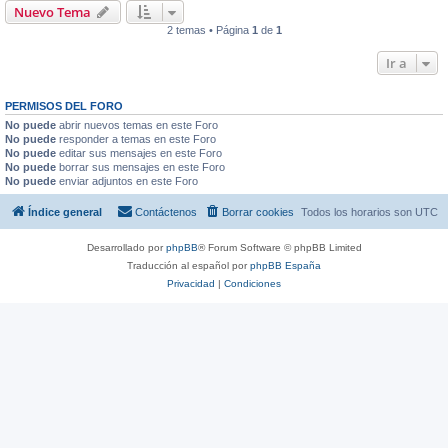
Nuevo Tema
2 temas • Página
1
de
1
Ir a
PERMISOS DEL FORO
No puede
abrir nuevos temas en este Foro
No puede
responder a temas en este Foro
No puede
editar sus mensajes en este Foro
No puede
borrar sus mensajes en este Foro
No puede
enviar adjuntos en este Foro
Índice general
Contáctenos
Borrar cookies
Todos los horarios son
UTC
Desarrollado por
phpBB
® Forum Software © phpBB Limited
Traducción al español por
phpBB España
Privacidad
|
Condiciones