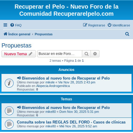
Recuperar el Pelo - Nuevo Foro de la
Comunidad Recuperarelpelo.com
FAQ
Registrarse
Identificarse
B
Índice general
Propuestas
u
Propuestas
s
Buscar
Búsqueda avanzad
Nuevo Tema
c
2 temas • Página
1
de
1
a
Anuncios
r
📢 Bienvenidos al nuevo foro de Recuperar el Pelo
Último mensaje por
mikele
«
Vie Nov 28, 2025 2:43 pm
Publicado en
Alopecia Androgenética
Respuestas:
8
Temas
📢 Bienvenidos al nuevo foro de Recuperar el Pelo
Último mensaje por
mike80
«
Dom Nov 30, 2025 5:31 pm
Respuestas:
6
Consulta sobre las REGLAS DEL FORO - Casos de clínicas
Último mensaje por
mike80
«
Mié Nov 26, 2025 9:52 am