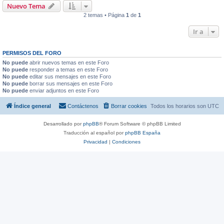
Nuevo Tema
2 temas • Página
1
de
1
Ir a
PERMISOS DEL FORO
No puede
abrir nuevos temas en este Foro
No puede
responder a temas en este Foro
No puede
editar sus mensajes en este Foro
No puede
borrar sus mensajes en este Foro
No puede
enviar adjuntos en este Foro
Índice general
Contáctenos
Borrar cookies
Todos los horarios son
UTC
Desarrollado por
phpBB
® Forum Software © phpBB Limited
Traducción al español por
phpBB España
Privacidad
|
Condiciones