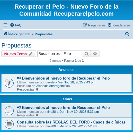
Recuperar el Pelo - Nuevo Foro de la
Comunidad Recuperarelpelo.com
FAQ
Registrarse
Identificarse
B
Índice general
Propuestas
u
Propuestas
s
Buscar
Búsqueda avanzad
Nuevo Tema
c
2 temas • Página
1
de
1
a
Anuncios
r
📢 Bienvenidos al nuevo foro de Recuperar el Pelo
Último mensaje por
mikele
«
Vie Nov 28, 2025 2:43 pm
Publicado en
Alopecia Androgenética
Respuestas:
8
Temas
📢 Bienvenidos al nuevo foro de Recuperar el Pelo
Último mensaje por
mike80
«
Dom Nov 30, 2025 5:31 pm
Respuestas:
6
Consulta sobre las REGLAS DEL FORO - Casos de clínicas
Último mensaje por
mike80
«
Mié Nov 26, 2025 9:52 am