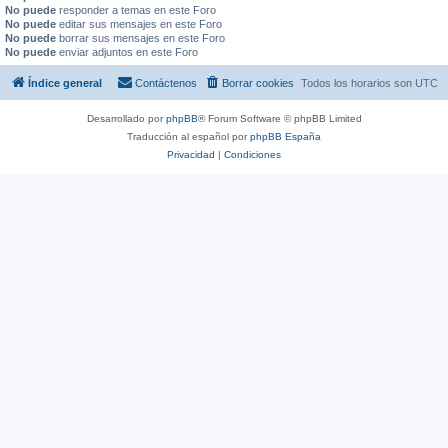
No puede
responder a temas en este Foro
No puede
editar sus mensajes en este Foro
No puede
borrar sus mensajes en este Foro
No puede
enviar adjuntos en este Foro
Índice general
Contáctenos
Borrar cookies
Todos los horarios son
UTC
Desarrollado por
phpBB
® Forum Software © phpBB Limited
Traducción al español por
phpBB España
Privacidad
|
Condiciones