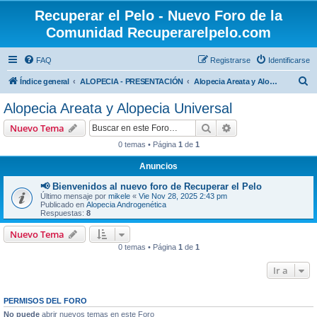
Recuperar el Pelo - Nuevo Foro de la
Comunidad Recuperarelpelo.com
FAQ
Registrarse
Identificarse
B
Índice general
ALOPECIA - PRESENTACIÓN
Alopecia Areata y Alopecia Universal
u
Alopecia Areata y Alopecia Universal
s
Buscar
Búsqueda avanzad
Nuevo Tema
c
0 temas • Página
1
de
1
a
Anuncios
r
📢 Bienvenidos al nuevo foro de Recuperar el Pelo
Último mensaje por
mikele
«
Vie Nov 28, 2025 2:43 pm
Publicado en
Alopecia Androgenética
Respuestas:
8
Nuevo Tema
0 temas • Página
1
de
1
Ir a
PERMISOS DEL FORO
No puede
abrir nuevos temas en este Foro