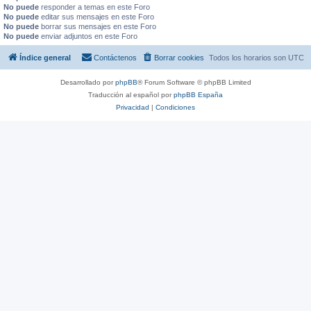
No puede
responder a temas en este Foro
No puede
editar sus mensajes en este Foro
No puede
borrar sus mensajes en este Foro
No puede
enviar adjuntos en este Foro
Índice general
Contáctenos
Borrar cookies
Todos los horarios son
UTC
Desarrollado por
phpBB
® Forum Software © phpBB Limited
Traducción al español por
phpBB España
Privacidad
|
Condiciones