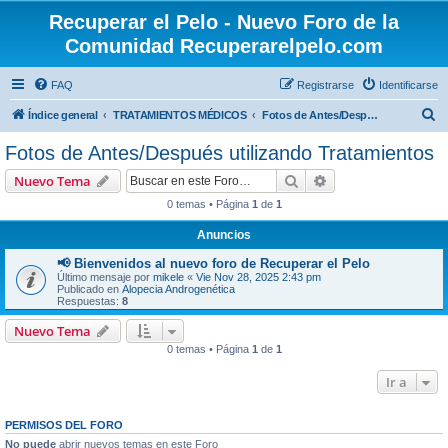
Recuperar el Pelo - Nuevo Foro de la
Comunidad Recuperarelpelo.com
FAQ
Registrarse
Identificarse
B
Índice general
TRATAMIENTOS MÉDICOS
Fotos de Antes/Después utilizando Tratamientos
u
Fotos de Antes/Después utilizando Tratamientos
s
Buscar
Búsqueda avanzad
Nuevo Tema
c
0 temas • Página
1
de
1
a
Anuncios
r
📢 Bienvenidos al nuevo foro de Recuperar el Pelo
Último mensaje por
mikele
«
Vie Nov 28, 2025 2:43 pm
Publicado en
Alopecia Androgenética
Respuestas:
8
Nuevo Tema
0 temas • Página
1
de
1
Ir a
PERMISOS DEL FORO
No puede
abrir nuevos temas en este Foro