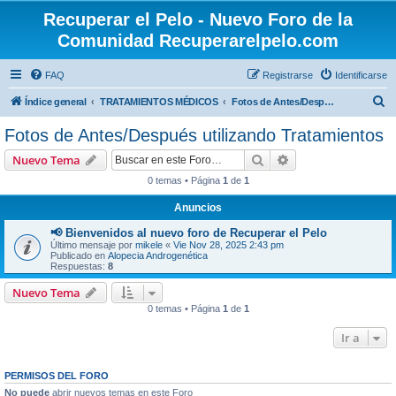
Recuperar el Pelo - Nuevo Foro de la
Comunidad Recuperarelpelo.com
FAQ
Registrarse
Identificarse
B
Índice general
TRATAMIENTOS MÉDICOS
Fotos de Antes/Después utilizando Tratamientos
u
Fotos de Antes/Después utilizando Tratamientos
s
Buscar
Búsqueda avanzad
Nuevo Tema
c
0 temas • Página
1
de
1
a
Anuncios
r
📢 Bienvenidos al nuevo foro de Recuperar el Pelo
Último mensaje por
mikele
«
Vie Nov 28, 2025 2:43 pm
Publicado en
Alopecia Androgenética
Respuestas:
8
Nuevo Tema
0 temas • Página
1
de
1
Ir a
PERMISOS DEL FORO
No puede
abrir nuevos temas en este Foro