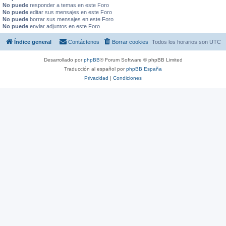
No puede
responder a temas en este Foro
No puede
editar sus mensajes en este Foro
No puede
borrar sus mensajes en este Foro
No puede
enviar adjuntos en este Foro
Índice general
Contáctenos
Borrar cookies
Todos los horarios son
UTC
Desarrollado por
phpBB
® Forum Software © phpBB Limited
Traducción al español por
phpBB España
Privacidad
|
Condiciones