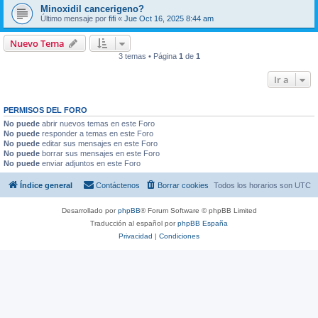
Minoxidil cancerigeno?
Último mensaje por
fifi
«
Jue Oct 16, 2025 8:44 am
Nuevo Tema
3 temas • Página
1
de
1
Ir a
PERMISOS DEL FORO
No puede
abrir nuevos temas en este Foro
No puede
responder a temas en este Foro
No puede
editar sus mensajes en este Foro
No puede
borrar sus mensajes en este Foro
No puede
enviar adjuntos en este Foro
Índice general
Contáctenos
Borrar cookies
Todos los horarios son
UTC
Desarrollado por
phpBB
® Forum Software © phpBB Limited
Traducción al español por
phpBB España
Privacidad
|
Condiciones