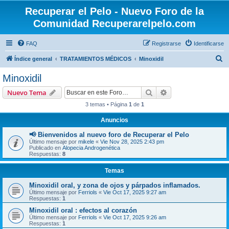
Recuperar el Pelo - Nuevo Foro de la
Comunidad Recuperarelpelo.com
FAQ
Registrarse
Identificarse
B
Índice general
TRATAMIENTOS MÉDICOS
Minoxidil
u
Minoxidil
s
Buscar
Búsqueda avanzad
Nuevo Tema
c
3 temas • Página
1
de
1
a
Anuncios
r
📢 Bienvenidos al nuevo foro de Recuperar el Pelo
Último mensaje por
mikele
«
Vie Nov 28, 2025 2:43 pm
Publicado en
Alopecia Androgenética
Respuestas:
8
Temas
Minoxidil oral, y zona de ojos y párpados inflamados.
Último mensaje por
Ferriols
«
Vie Oct 17, 2025 9:27 am
Respuestas:
1
Minoxidil oral : efectos al corazón
Último mensaje por
Ferriols
«
Vie Oct 17, 2025 9:26 am
Respuestas:
1