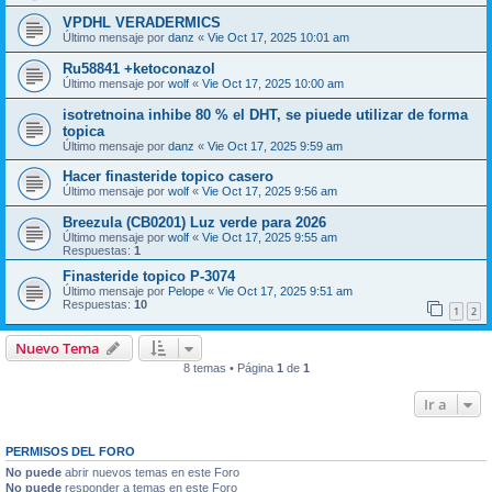
VPDHL VERADERMICS
Último mensaje por
danz
«
Vie Oct 17, 2025 10:01 am
Ru58841 +ketoconazol
Último mensaje por
wolf
«
Vie Oct 17, 2025 10:00 am
isotretnoina inhibe 80 % el DHT, se piuede utilizar de forma
topica
Último mensaje por
danz
«
Vie Oct 17, 2025 9:59 am
Hacer finasteride topico casero
Último mensaje por
wolf
«
Vie Oct 17, 2025 9:56 am
Breezula (CB0201) Luz verde para 2026
Último mensaje por
wolf
«
Vie Oct 17, 2025 9:55 am
Respuestas:
1
Finasteride topico P-3074
Último mensaje por
Pelope
«
Vie Oct 17, 2025 9:51 am
Respuestas:
10
1
2
Nuevo Tema
8 temas • Página
1
de
1
Ir a
PERMISOS DEL FORO
No puede
abrir nuevos temas en este Foro
No puede
responder a temas en este Foro