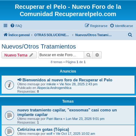
Recuperar el Pelo - Nuevo Foro de la
Comunidad Recuperarelpelo.com
FAQ
Registrarse
Identificarse
B
Índice general
OTRAS SOLUCIONES (NO MÉDICAS, NO QUIRÚRGICAS)
Nuevos/Otros Tratamientos
u
Nuevos/Otros Tratamientos
s
Buscar
Búsqueda avanzad
Nuevo Tema
c
8 temas • Página
1
de
1
a
Anuncios
r
📢 Bienvenidos al nuevo foro de Recuperar el Pelo
Último mensaje por
mikele
«
Vie Nov 28, 2025 2:43 pm
Publicado en
Alopecia Androgenética
Respuestas:
8
Temas
nuevo tratamiento capilar, "exosomas" casi como un
implante capilar
Último mensaje por
Patri Illarra
«
Lun Mar 23, 2026 9:01 pm
Respuestas:
1
Cetirizina en gotas (Tópica)
Último mensaje por
wolf
«
Vie Oct 17, 2025 10:02 am