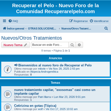
Recuperar el Pelo - Nuevo Foro de la
Comunidad Recuperarelpelo.com
FAQ
Registrarse
Identificarse
B
Índice general
OTRAS SOLUCIONES (NO MÉDICAS, NO QUIRÚRGICAS)
Nuevos/Otros Tratamientos
u
Nuevos/Otros Tratamientos
s
Buscar
Búsqueda avanzad
Nuevo Tema
c
8 temas • Página
1
de
1
a
Anuncios
r
📢 Bienvenidos al nuevo foro de Recuperar el Pelo
Último mensaje por
mikele
«
Vie Nov 28, 2025 2:43 pm
Publicado en
Alopecia Androgenética
Respuestas:
8
Temas
nuevo tratamiento capilar, "exosomas" casi como un
implante capilar
Último mensaje por
Patri Illarra
«
Lun Mar 23, 2026 9:01 pm
Respuestas:
1
Cetirizina en gotas (Tópica)
Último mensaje por
wolf
«
Vie Oct 17, 2025 10:02 am