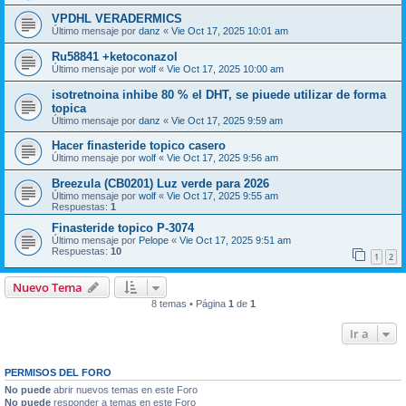
VPDHL VERADERMICS
Último mensaje por
danz
«
Vie Oct 17, 2025 10:01 am
Ru58841 +ketoconazol
Último mensaje por
wolf
«
Vie Oct 17, 2025 10:00 am
isotretnoina inhibe 80 % el DHT, se piuede utilizar de forma
topica
Último mensaje por
danz
«
Vie Oct 17, 2025 9:59 am
Hacer finasteride topico casero
Último mensaje por
wolf
«
Vie Oct 17, 2025 9:56 am
Breezula (CB0201) Luz verde para 2026
Último mensaje por
wolf
«
Vie Oct 17, 2025 9:55 am
Respuestas:
1
Finasteride topico P-3074
Último mensaje por
Pelope
«
Vie Oct 17, 2025 9:51 am
Respuestas:
10
1
2
Nuevo Tema
8 temas • Página
1
de
1
Ir a
PERMISOS DEL FORO
No puede
abrir nuevos temas en este Foro
No puede
responder a temas en este Foro