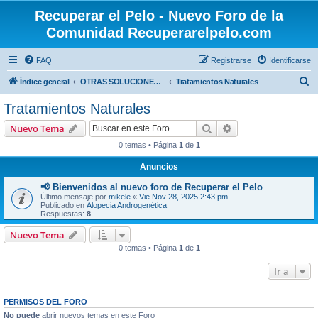
Recuperar el Pelo - Nuevo Foro de la
Comunidad Recuperarelpelo.com
FAQ
Registrarse
Identificarse
B
Índice general
OTRAS SOLUCIONES (NO MÉDICAS, NO QUIRÚRGICAS)
Tratamientos Naturales
u
Tratamientos Naturales
s
Buscar
Búsqueda avanzad
Nuevo Tema
c
0 temas • Página
1
de
1
a
Anuncios
r
📢 Bienvenidos al nuevo foro de Recuperar el Pelo
Último mensaje por
mikele
«
Vie Nov 28, 2025 2:43 pm
Publicado en
Alopecia Androgenética
Respuestas:
8
Nuevo Tema
0 temas • Página
1
de
1
Ir a
PERMISOS DEL FORO
No puede
abrir nuevos temas en este Foro