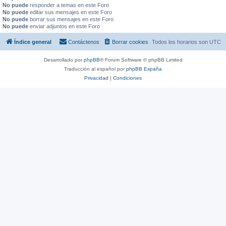
No puede
responder a temas en este Foro
No puede
editar sus mensajes en este Foro
No puede
borrar sus mensajes en este Foro
No puede
enviar adjuntos en este Foro
Índice general
Contáctenos
Borrar cookies
Todos los horarios son
UTC
Desarrollado por
phpBB
® Forum Software © phpBB Limited
Traducción al español por
phpBB España
Privacidad
|
Condiciones