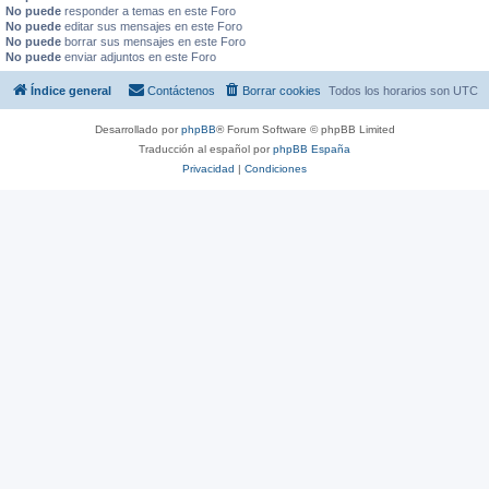
No puede
responder a temas en este Foro
No puede
editar sus mensajes en este Foro
No puede
borrar sus mensajes en este Foro
No puede
enviar adjuntos en este Foro
Índice general
Contáctenos
Borrar cookies
Todos los horarios son
UTC
Desarrollado por
phpBB
® Forum Software © phpBB Limited
Traducción al español por
phpBB España
Privacidad
|
Condiciones