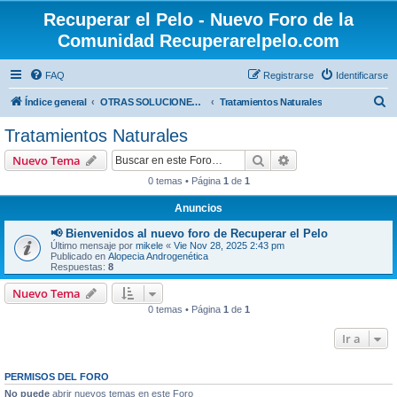
Recuperar el Pelo - Nuevo Foro de la
Comunidad Recuperarelpelo.com
FAQ
Registrarse
Identificarse
B
Índice general
OTRAS SOLUCIONES (NO MÉDICAS, NO QUIRÚRGICAS)
Tratamientos Naturales
u
Tratamientos Naturales
s
Buscar
Búsqueda avanzad
Nuevo Tema
c
0 temas • Página
1
de
1
a
Anuncios
r
📢 Bienvenidos al nuevo foro de Recuperar el Pelo
Último mensaje por
mikele
«
Vie Nov 28, 2025 2:43 pm
Publicado en
Alopecia Androgenética
Respuestas:
8
Nuevo Tema
0 temas • Página
1
de
1
Ir a
PERMISOS DEL FORO
No puede
abrir nuevos temas en este Foro