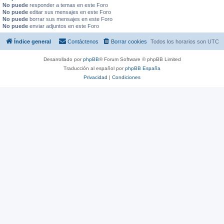
No puede
responder a temas en este Foro
No puede
editar sus mensajes en este Foro
No puede
borrar sus mensajes en este Foro
No puede
enviar adjuntos en este Foro
Índice general
Contáctenos
Borrar cookies
Todos los horarios son
UTC
Desarrollado por
phpBB
® Forum Software © phpBB Limited
Traducción al español por
phpBB España
Privacidad
|
Condiciones