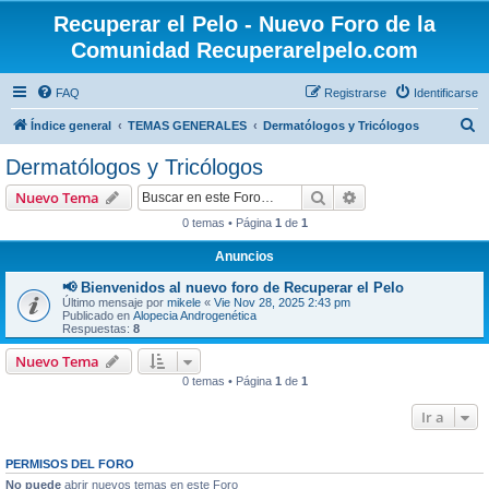
Recuperar el Pelo - Nuevo Foro de la
Comunidad Recuperarelpelo.com
FAQ
Registrarse
Identificarse
B
Índice general
TEMAS GENERALES
Dermatólogos y Tricólogos
u
Dermatólogos y Tricólogos
s
Buscar
Búsqueda avanzad
Nuevo Tema
c
0 temas • Página
1
de
1
a
Anuncios
r
📢 Bienvenidos al nuevo foro de Recuperar el Pelo
Último mensaje por
mikele
«
Vie Nov 28, 2025 2:43 pm
Publicado en
Alopecia Androgenética
Respuestas:
8
Nuevo Tema
0 temas • Página
1
de
1
Ir a
PERMISOS DEL FORO
No puede
abrir nuevos temas en este Foro