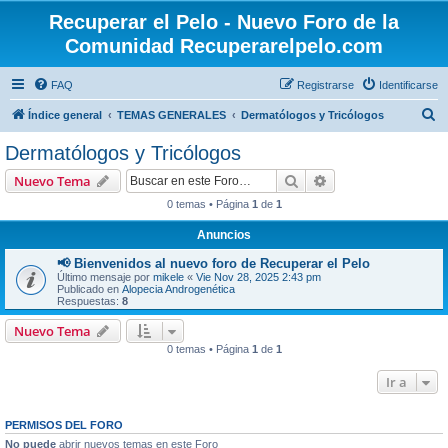
Recuperar el Pelo - Nuevo Foro de la
Comunidad Recuperarelpelo.com
FAQ
Registrarse
Identificarse
B
Índice general
TEMAS GENERALES
Dermatólogos y Tricólogos
u
Dermatólogos y Tricólogos
s
Buscar
Búsqueda avanzad
Nuevo Tema
c
0 temas • Página
1
de
1
a
Anuncios
r
📢 Bienvenidos al nuevo foro de Recuperar el Pelo
Último mensaje por
mikele
«
Vie Nov 28, 2025 2:43 pm
Publicado en
Alopecia Androgenética
Respuestas:
8
Nuevo Tema
0 temas • Página
1
de
1
Ir a
PERMISOS DEL FORO
No puede
abrir nuevos temas en este Foro