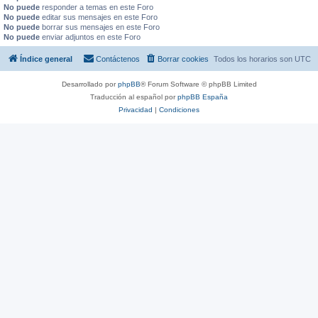
No puede
responder a temas en este Foro
No puede
editar sus mensajes en este Foro
No puede
borrar sus mensajes en este Foro
No puede
enviar adjuntos en este Foro
Índice general
Contáctenos
Borrar cookies
Todos los horarios son
UTC
Desarrollado por
phpBB
® Forum Software © phpBB Limited
Traducción al español por
phpBB España
Privacidad
|
Condiciones