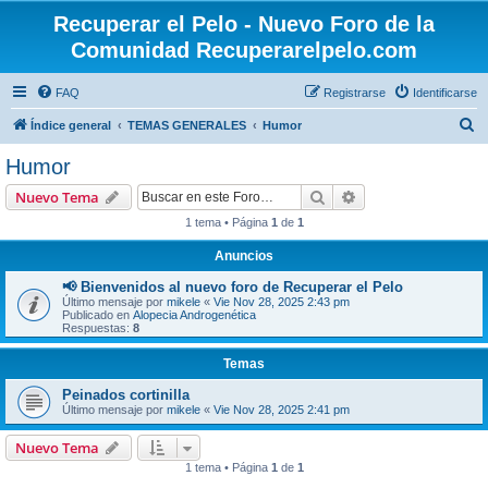
Recuperar el Pelo - Nuevo Foro de la
Comunidad Recuperarelpelo.com
FAQ
Registrarse
Identificarse
B
Índice general
TEMAS GENERALES
Humor
u
Humor
s
Buscar
Búsqueda avanzad
Nuevo Tema
c
1 tema • Página
1
de
1
a
Anuncios
r
📢 Bienvenidos al nuevo foro de Recuperar el Pelo
Último mensaje por
mikele
«
Vie Nov 28, 2025 2:43 pm
Publicado en
Alopecia Androgenética
Respuestas:
8
Temas
Peinados cortinilla
Último mensaje por
mikele
«
Vie Nov 28, 2025 2:41 pm
Nuevo Tema
1 tema • Página
1
de
1