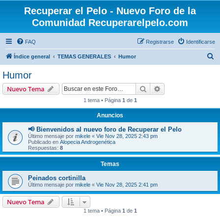
Recuperar el Pelo - Nuevo Foro de la
Comunidad Recuperarelpelo.com
FAQ
Registrarse
Identificarse
B
Índice general
TEMAS GENERALES
Humor
u
Humor
s
Buscar
Búsqueda avanzad
Nuevo Tema
c
1 tema • Página
1
de
1
a
Anuncios
r
📢 Bienvenidos al nuevo foro de Recuperar el Pelo
Último mensaje por
mikele
«
Vie Nov 28, 2025 2:43 pm
Publicado en
Alopecia Androgenética
Respuestas:
8
Temas
Peinados cortinilla
Último mensaje por
mikele
«
Vie Nov 28, 2025 2:41 pm
Nuevo Tema
1 tema • Página
1
de
1