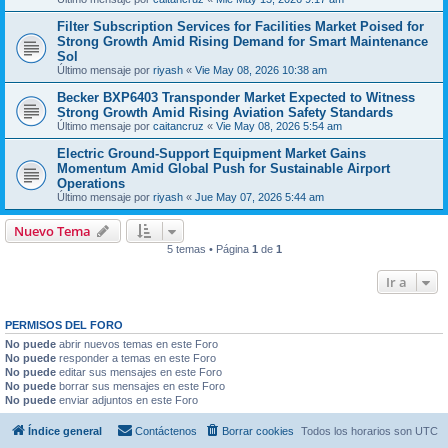
Filter Subscription Services for Facilities Market Poised for
Strong Growth Amid Rising Demand for Smart Maintenance
Sol
Último mensaje por
riyash
«
Vie May 08, 2026 10:38 am
Becker BXP6403 Transponder Market Expected to Witness
Strong Growth Amid Rising Aviation Safety Standards
Último mensaje por
caitancruz
«
Vie May 08, 2026 5:54 am
Electric Ground-Support Equipment Market Gains
Momentum Amid Global Push for Sustainable Airport
Operations
Último mensaje por
riyash
«
Jue May 07, 2026 5:44 am
Nuevo Tema
5 temas • Página
1
de
1
Ir a
PERMISOS DEL FORO
No puede
abrir nuevos temas en este Foro
No puede
responder a temas en este Foro
No puede
editar sus mensajes en este Foro
No puede
borrar sus mensajes en este Foro
No puede
enviar adjuntos en este Foro
Índice general
Contáctenos
Borrar cookies
Todos los horarios son
UTC