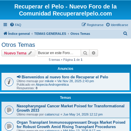
Recuperar el Pelo - Nuevo Foro de la
Comunidad Recuperarelpelo.com
FAQ
Registrarse
Identificarse
B
Índice general
TEMAS GENERALES
Otros Temas
u
Otros Temas
s
Buscar
Búsqueda avanzad
Nuevo Tema
c
5 temas • Página
1
de
1
a
Anuncios
r
📢 Bienvenidos al nuevo foro de Recuperar el Pelo
Último mensaje por
mikele
«
Vie Nov 28, 2025 2:43 pm
Publicado en
Alopecia Androgenética
Respuestas:
8
Temas
Nasopharyngeal Cancer Market Poised for Transformational
Growth 2033
Último mensaje por
caitancruz
«
Jue May 14, 2026 12:12 pm
Organ Transplant Immunosuppressant Drugs Market Poised
for Robust Growth Amid Rising Transplant Procedures
Último mensaje por
caitancruz
«
Mié May 13, 2026 9:17 am