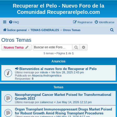
Recuperar el Pelo - Nuevo Foro de la
Comunidad Recuperarelpelo.com
FAQ
Registrarse
Identificarse
B
Índice general
TEMAS GENERALES
Otros Temas
u
Otros Temas
s
Buscar
Búsqueda avanzad
Nuevo Tema
c
5 temas • Página
1
de
1
a
Anuncios
r
📢 Bienvenidos al nuevo foro de Recuperar el Pelo
Último mensaje por
mikele
«
Vie Nov 28, 2025 2:43 pm
Publicado en
Alopecia Androgenética
Respuestas:
8
Temas
Nasopharyngeal Cancer Market Poised for Transformational
Growth 2033
Último mensaje por
caitancruz
«
Jue May 14, 2026 12:12 pm
Organ Transplant Immunosuppressant Drugs Market Poised
for Robust Growth Amid Rising Transplant Procedures
Último mensaje por
caitancruz
«
Mié May 13, 2026 9:17 am