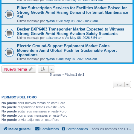
Filter Subscription Services for Facilities Market Poised for
Strong Growth Amid Rising Demand for Smart Maintenance
Sol
Último mensaje por
riyash
«
Vie May 08, 2026 10:38 am
Becker BXP6403 Transponder Market Expected to Witness
Strong Growth Amid Rising Aviation Safety Standards
Último mensaje por
caitancruz
«
Vie May 08, 2026 5:54 am
Electric Ground-Support Equipment Market Gains
Momentum Amid Global Push for Sustainable Airport
Operations
Último mensaje por
riyash
«
Jue May 07, 2026 5:44 am
Nuevo Tema
5 temas • Página
1
de
1
Ir a
PERMISOS DEL FORO
No puede
abrir nuevos temas en este Foro
No puede
responder a temas en este Foro
No puede
editar sus mensajes en este Foro
No puede
borrar sus mensajes en este Foro
No puede
enviar adjuntos en este Foro
Índice general
Contáctenos
Borrar cookies
Todos los horarios son
UTC