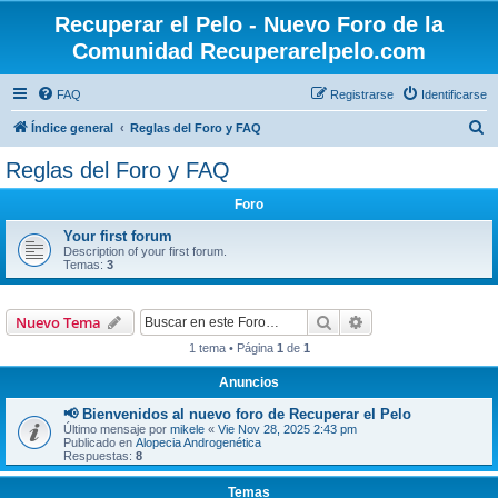
Recuperar el Pelo - Nuevo Foro de la
Comunidad Recuperarelpelo.com
FAQ
Registrarse
Identificarse
B
Índice general
Reglas del Foro y FAQ
u
Reglas del Foro y FAQ
s
Foro
c
a
Your first forum
Description of your first forum.
r
Temas:
3
Buscar
Búsqueda avanzad
Nuevo Tema
1 tema • Página
1
de
1
Anuncios
📢 Bienvenidos al nuevo foro de Recuperar el Pelo
Último mensaje por
mikele
«
Vie Nov 28, 2025 2:43 pm
Publicado en
Alopecia Androgenética
Respuestas:
8
Temas