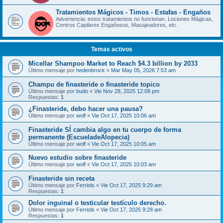
Tratamientos Mágicos - Timos - Estafas - Engaños
Advertencia: estos tratamientos no funcionan. Lociones Mágicas,
Centros Capilares Engañosos, Masajeadores, etc.
Temas activos
Micellar Shampoo Market to Reach $4.3 billion by 2033
Último mensaje por
hedenbrock
«
Mar May 05, 2026 7:53 am
Champu de finasteride o finasteride topico
Último mensaje por
budo
«
Vie Nov 28, 2025 12:08 pm
Respuestas:
1
¿Finasteride, debo hacer una pausa?
Último mensaje por
wolf
«
Vie Oct 17, 2025 10:06 am
Finasteride SÍ cambia algo en tu cuerpo de forma
permanente (EscueladeAlopecia)
Último mensaje por
wolf
«
Vie Oct 17, 2025 10:05 am
Nuevo estudio sobre finasteride
Último mensaje por
wolf
«
Vie Oct 17, 2025 10:03 am
Finasteride sin receta
Último mensaje por
Ferriols
«
Vie Oct 17, 2025 9:29 am
Respuestas:
1
Dolor inguinal o testicular testículo derecho.
Último mensaje por
Ferriols
«
Vie Oct 17, 2025 9:28 am
Respuestas:
1