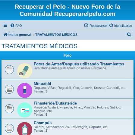
Recuperar el Pelo - Nuevo Foro de la
Comunidad Recuperarelpelo.com
FAQ
Registrarse
Identificarse
B
Índice general
TRATAMIENTOS MÉDICOS
u
TRATAMIENTOS MÉDICOS
s
Foro
c
a
Fotos de Antes/Después utilizando Tratamientos
Resultados antes y después de utilizar Fármacos.
r
Minoxidil
Rogaine, Viñas, Regaxidil, Ylox, Lacovin, Kresse, Carexidil, etc.
Temas:
3
Finasteride/Dutasteride
Propecia,Avidart, Finpecia, Finax, Proscar, Folcres, Sutrico,
Apeplus, etc.
Temas:
5
Champús
Nizoral, Ketocozanol 2%, Revivogen, Capilatis, etc.
Temas:
2