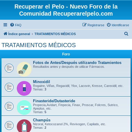
Recuperar el Pelo - Nuevo Foro de la
Comunidad Recuperarelpelo.com
FAQ
Registrarse
Identificarse
B
Índice general
TRATAMIENTOS MÉDICOS
u
TRATAMIENTOS MÉDICOS
s
Foro
c
a
Fotos de Antes/Después utilizando Tratamientos
Resultados antes y después de utilizar Fármacos.
r
Minoxidil
Rogaine, Viñas, Regaxidil, Ylox, Lacovin, Kresse, Carexidil, etc.
Temas:
3
Finasteride/Dutasteride
Propecia,Avidart, Finpecia, Finax, Proscar, Folcres, Sutrico,
Apeplus, etc.
Temas:
5
Champús
Nizoral, Ketocozanol 2%, Revivogen, Capilatis, etc.
Temas:
2