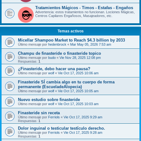
Tratamientos Mágicos - Timos - Estafas - Engaños
Advertencia: estos tratamientos no funcionan. Lociones Mágicas,
Centros Capilares Engañosos, Masajeadores, etc.
Temas activos
Micellar Shampoo Market to Reach $4.3 billion by 2033
Último mensaje por
hedenbrock
«
Mar May 05, 2026 7:53 am
Champu de finasteride o finasteride topico
Último mensaje por
budo
«
Vie Nov 28, 2025 12:08 pm
Respuestas:
1
¿Finasteride, debo hacer una pausa?
Último mensaje por
wolf
«
Vie Oct 17, 2025 10:06 am
Finasteride SÍ cambia algo en tu cuerpo de forma
permanente (EscueladeAlopecia)
Último mensaje por
wolf
«
Vie Oct 17, 2025 10:05 am
Nuevo estudio sobre finasteride
Último mensaje por
wolf
«
Vie Oct 17, 2025 10:03 am
Finasteride sin receta
Último mensaje por
Ferriols
«
Vie Oct 17, 2025 9:29 am
Respuestas:
1
Dolor inguinal o testicular testículo derecho.
Último mensaje por
Ferriols
«
Vie Oct 17, 2025 9:28 am
Respuestas:
1