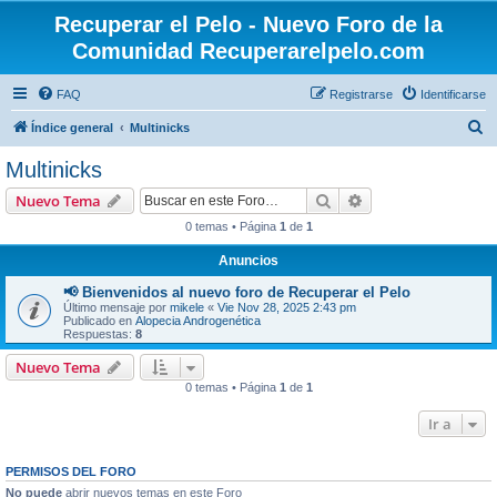
Recuperar el Pelo - Nuevo Foro de la
Comunidad Recuperarelpelo.com
FAQ
Registrarse
Identificarse
B
Índice general
Multinicks
u
Multinicks
s
Buscar
Búsqueda avanzad
Nuevo Tema
c
0 temas • Página
1
de
1
a
Anuncios
r
📢 Bienvenidos al nuevo foro de Recuperar el Pelo
Último mensaje por
mikele
«
Vie Nov 28, 2025 2:43 pm
Publicado en
Alopecia Androgenética
Respuestas:
8
Nuevo Tema
0 temas • Página
1
de
1
Ir a
PERMISOS DEL FORO
No puede
abrir nuevos temas en este Foro