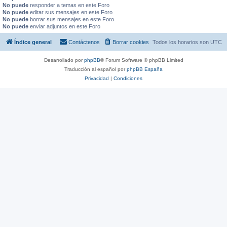
No puede
responder a temas en este Foro
No puede
editar sus mensajes en este Foro
No puede
borrar sus mensajes en este Foro
No puede
enviar adjuntos en este Foro
Índice general
Contáctenos
Borrar cookies
Todos los horarios son
UTC
Desarrollado por
phpBB
® Forum Software © phpBB Limited
Traducción al español por
phpBB España
Privacidad
|
Condiciones