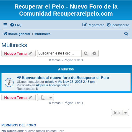
Recuperar el Pelo - Nuevo Foro de la
Comunidad Recuperarelpelo.com
FAQ
Registrarse
Identificarse
B
Índice general
Multinicks
u
Multinicks
s
Buscar
Búsqueda avanzad
Nuevo Tema
c
0 temas • Página
1
de
1
a
Anuncios
r
📢 Bienvenidos al nuevo foro de Recuperar el Pelo
Último mensaje por
mikele
«
Vie Nov 28, 2025 2:43 pm
Publicado en
Alopecia Androgenética
Respuestas:
8
Nuevo Tema
0 temas • Página
1
de
1
Ir a
PERMISOS DEL FORO
No puede
abrir nuevos temas en este Foro