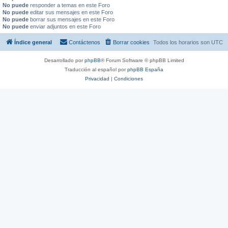
No puede
responder a temas en este Foro
No puede
editar sus mensajes en este Foro
No puede
borrar sus mensajes en este Foro
No puede
enviar adjuntos en este Foro
Índice general
Contáctenos
Borrar cookies
Todos los horarios son
UTC
Desarrollado por
phpBB
® Forum Software © phpBB Limited
Traducción al español por
phpBB España
Privacidad
|
Condiciones