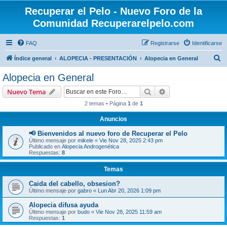
Recuperar el Pelo - Nuevo Foro de la
Comunidad Recuperarelpelo.com
FAQ
Registrarse
Identificarse
B
Índice general
ALOPECIA - PRESENTACIÓN
Alopecia en General
u
Alopecia en General
s
Buscar
Búsqueda avanzad
Nuevo Tema
c
2 temas • Página
1
de
1
a
Anuncios
r
📢 Bienvenidos al nuevo foro de Recuperar el Pelo
Último mensaje por
mikele
«
Vie Nov 28, 2025 2:43 pm
Publicado en
Alopecia Androgenética
Respuestas:
8
Temas
Caida del cabello, obsesion?
Último mensaje por
gabro
«
Lun Abr 20, 2026 1:09 pm
Alopecia difusa ayuda
Último mensaje por
budo
«
Vie Nov 28, 2025 11:59 am
Respuestas:
1