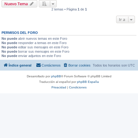
Nuevo Tema
2 temas • Página
1
de
1
Ir a
PERMISOS DEL FORO
No puede
abrir nuevos temas en este Foro
No puede
responder a temas en este Foro
No puede
editar sus mensajes en este Foro
No puede
borrar sus mensajes en este Foro
No puede
enviar adjuntos en este Foro
Índice general
Contáctenos
Borrar cookies
Todos los horarios son
UTC
Desarrollado por
phpBB
® Forum Software © phpBB Limited
Traducción al español por
phpBB España
Privacidad
|
Condiciones