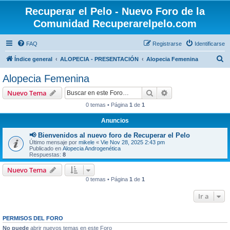
Recuperar el Pelo - Nuevo Foro de la
Comunidad Recuperarelpelo.com
FAQ
Registrarse
Identificarse
B
Índice general
ALOPECIA - PRESENTACIÓN
Alopecia Femenina
u
Alopecia Femenina
s
Buscar
Búsqueda avanzad
Nuevo Tema
c
0 temas • Página
1
de
1
a
Anuncios
r
📢 Bienvenidos al nuevo foro de Recuperar el Pelo
Último mensaje por
mikele
«
Vie Nov 28, 2025 2:43 pm
Publicado en
Alopecia Androgenética
Respuestas:
8
Nuevo Tema
0 temas • Página
1
de
1
Ir a
PERMISOS DEL FORO
No puede
abrir nuevos temas en este Foro