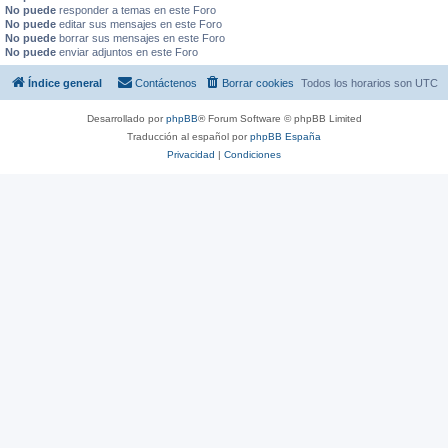
No puede
responder a temas en este Foro
No puede
editar sus mensajes en este Foro
No puede
borrar sus mensajes en este Foro
No puede
enviar adjuntos en este Foro
Índice general
Contáctenos
Borrar cookies
Todos los horarios son
UTC
Desarrollado por
phpBB
® Forum Software © phpBB Limited
Traducción al español por
phpBB España
Privacidad
|
Condiciones