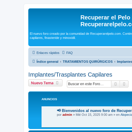
Recuperar el Pelo
Recuperarelpelo.
El nuevo foro creado por la comunidad de Recuperarelpelo.com. Contin
capilares, finasteride y minoxidil.
Enlaces rápidos
FAQ
Índice general
TRATAMIENTOS QUIRÚRGICOS
Implantes
Implantes/Trasplantes Capilares
Nuevo Tema
Buscar
Bú
ANUNCIOS
📢 Bienvenidos al nuevo foro de Recuper
por
admin
»
Mié Oct 15, 2025 9:00 am
» en
Alopeci