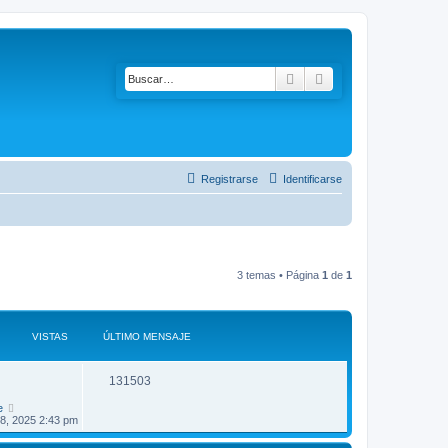
Buscar
Búsqueda avanzad
Registrarse
Identificarse
3 temas • Página
1
de
1
VISTAS
ÚLTIMO MENSAJE
R
V
131503
e
i
e
8, 2025 2:43 pm
s
s