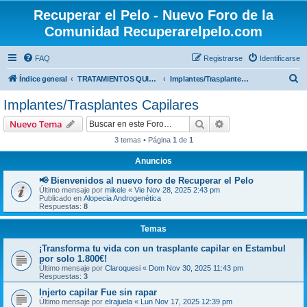
Recuperar el Pelo - Nuevo Foro de la
Comunidad Recuperarelpelo.com
FAQ
Registrarse
Identificarse
B
Índice general
TRATAMIENTOS QUIRÚRGICOS
Implantes/Trasplantes Capilares
u
Implantes/Trasplantes Capilares
s
Buscar
Búsqueda avanzad
Nuevo Tema
c
3 temas • Página
1
de
1
a
Anuncios
r
📢 Bienvenidos al nuevo foro de Recuperar el Pelo
Último mensaje por
mikele
«
Vie Nov 28, 2025 2:43 pm
Publicado en
Alopecia Androgenética
Respuestas:
8
Temas
¡Transforma tu vida con un trasplante capilar en Estambul
por solo 1.800€!
Último mensaje por
Claroquesi
«
Dom Nov 30, 2025 11:43 pm
Respuestas:
3
Injerto capilar Fue sin rapar
Último mensaje por
elrajuela
«
Lun Nov 17, 2025 12:39 pm