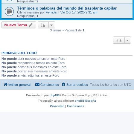
Respuestas:
2
Términos o palabras del mundo del trasplante capilar
Último mensaje por
Ferriols
«
Vie Oct 17, 2025 9:31 am
Respuestas:
1
Nuevo Tema
3 temas • Página
1
de
1
Ir a
PERMISOS DEL FORO
No puede
abrir nuevos temas en este Foro
No puede
responder a temas en este Foro
No puede
editar sus mensajes en este Foro
No puede
borrar sus mensajes en este Foro
No puede
enviar adjuntos en este Foro
Índice general
Contáctenos
Borrar cookies
Todos los horarios son
UTC
Desarrollado por
phpBB
® Forum Software © phpBB Limited
Traducción al español por
phpBB España
Privacidad
|
Condiciones