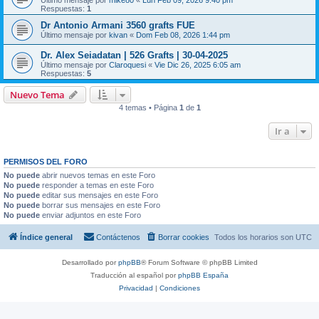
Último mensaje por
mike80
«
Lun Feb 09, 2026 9:40 pm
Respuestas:
1
Dr Antonio Armani 3560 grafts FUE
Último mensaje por
kivan
«
Dom Feb 08, 2026 1:44 pm
Dr. Alex Seiadatan | 526 Grafts | 30-04-2025
Último mensaje por
Claroquesi
«
Vie Dic 26, 2025 6:05 am
Respuestas:
5
Nuevo Tema
4 temas • Página
1
de
1
Ir a
PERMISOS DEL FORO
No puede
abrir nuevos temas en este Foro
No puede
responder a temas en este Foro
No puede
editar sus mensajes en este Foro
No puede
borrar sus mensajes en este Foro
No puede
enviar adjuntos en este Foro
Índice general
Contáctenos
Borrar cookies
Todos los horarios son
UTC
Desarrollado por
phpBB
® Forum Software © phpBB Limited
Traducción al español por
phpBB España
Privacidad
|
Condiciones