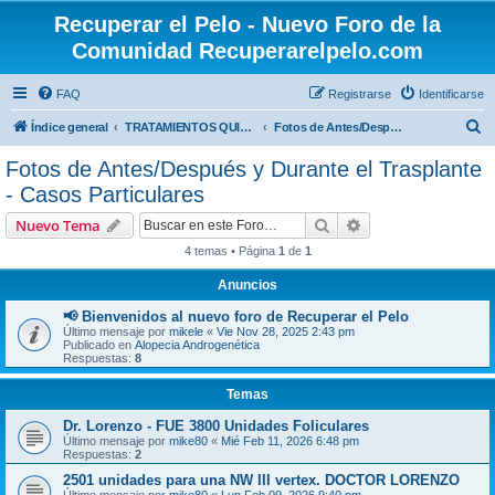
Recuperar el Pelo - Nuevo Foro de la
Comunidad Recuperarelpelo.com
FAQ
Registrarse
Identificarse
B
Índice general
TRATAMIENTOS QUIRÚRGICOS
Fotos de Antes/Después y Durante el Trasplante - Casos Particulares
u
Fotos de Antes/Después y Durante el Trasplante
s
- Casos Particulares
c
Buscar
Búsqueda avanzad
Nuevo Tema
a
4 temas • Página
1
de
1
r
Anuncios
📢 Bienvenidos al nuevo foro de Recuperar el Pelo
Último mensaje por
mikele
«
Vie Nov 28, 2025 2:43 pm
Publicado en
Alopecia Androgenética
Respuestas:
8
Temas
Dr. Lorenzo - FUE 3800 Unidades Foliculares
Último mensaje por
mike80
«
Mié Feb 11, 2026 6:48 pm
Respuestas:
2
2501 unidades para una NW III vertex. DOCTOR LORENZO