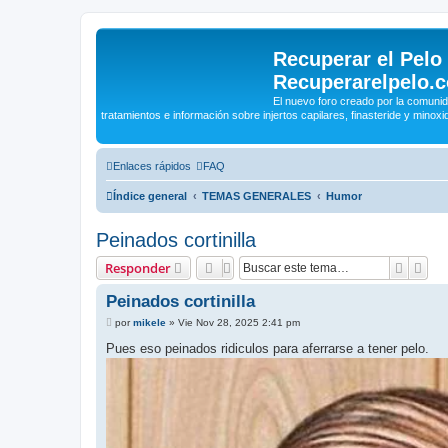
Recuperar el Pelo
Recuperarelpelo.
El nuevo foro creado por la comun
tratamientos e información sobre injertos capilares, finasteride y minoxidi
Enlaces rápidos
FAQ
Índice general
TEMAS GENERALES
Humor
Peinados cortinilla
Buscar
Bús
Responder
Peinados cortinilla
M
por
mikele
»
Vie Nov 28, 2025 2:41 pm
e
n
Pues eso peinados ridiculos para aferrarse a tener pelo.
s
a
j
e