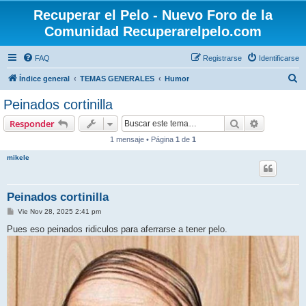
Recuperar el Pelo - Nuevo Foro de la
Comunidad Recuperarelpelo.com
FAQ
Registrarse
Identificarse
B
Índice general
TEMAS GENERALES
Humor
u
Peinados cortinilla
s
Buscar
Búsqueda 
Responder
c
1 mensaje • Página
1
de
1
a
mikele
r
Peinados cortinilla
M
Vie Nov 28, 2025 2:41 pm
e
n
Pues eso peinados ridiculos para aferrarse a tener pelo.
s
a
j
e